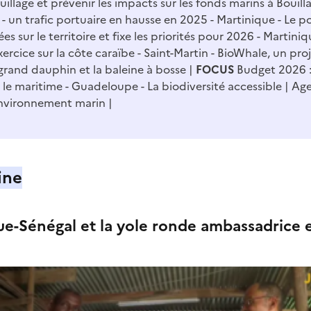
uillage et prévenir les impacts sur les fonds marins à Bouil
 un trafic portuaire en hausse en 2025
-
Martinique - Le po
s sur le territoire et fixe les priorités pour 2026
-
Martiniq
xercice sur la côte caraïbe
-
Saint-Martin - BioWhale, un pro
 grand dauphin et la baleine à bosse
FOCUS
Budget 2026 :
 le maritime
-
Guadeloupe - La biodiversité accessible
Ag
nvironnement marin
ine
ue-Sénégal et la yole ronde ambassadrice 