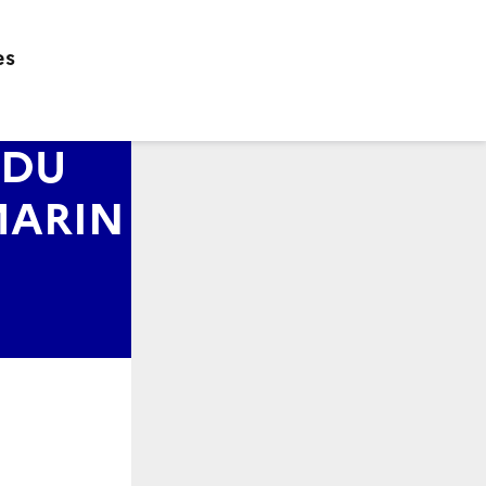
es
 DU
MARIN