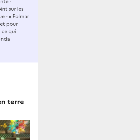
lante
-
int sur les
ue - « Polmar
jet pour
 ce qui
enda
en terre