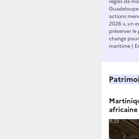
règles de mo
Guadeloupe -
actions menée
2026 », un e
préserver le
change pour
maritime
E
Patrimo
Martiniq
africaine