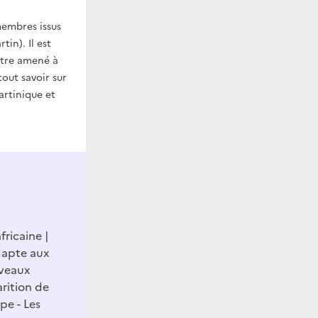
membres issus
in). Il est
être amené à
tout savoir sur
artinique et
africaine
adapte aux
uveaux
rition de
e - Les