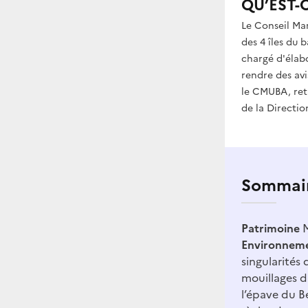
QU’EST-
Le Conseil Ma
des 4 îles du 
chargé d'élab
rendre des avi
le CMUBA, retr
de la Directio
Sommai
Patrimoine
M
Environnem
singularités 
mouillages d
l’épave du B