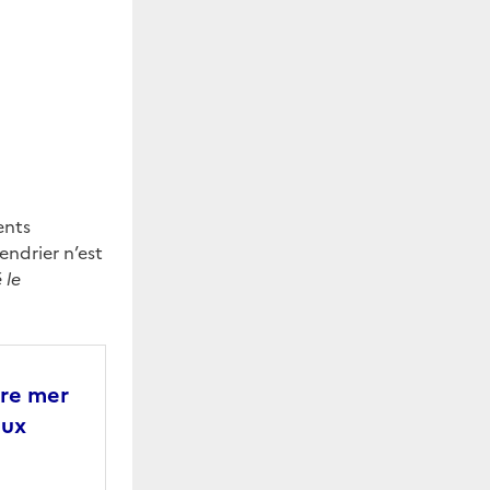
ents
endrier n’est
 le
tre mer
aux