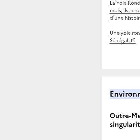
La Yole Rond
mois, ils ser
d’une histoi
Une yole rond
Sénégal.
Environ
Outre-Mer
singulari