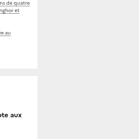
ins de quatre
enghor et
ée au
pte aux