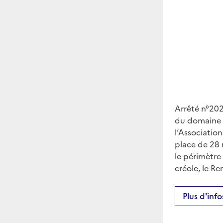
Arrêté n°202
du domaine p
l’Associatio
place de 28 
le périmètre 
créole, le R
Plus d'infos