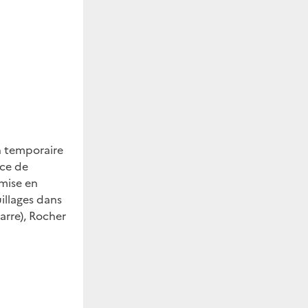
n temporaire
ice de
 mise en
illages dans
marre), Rocher