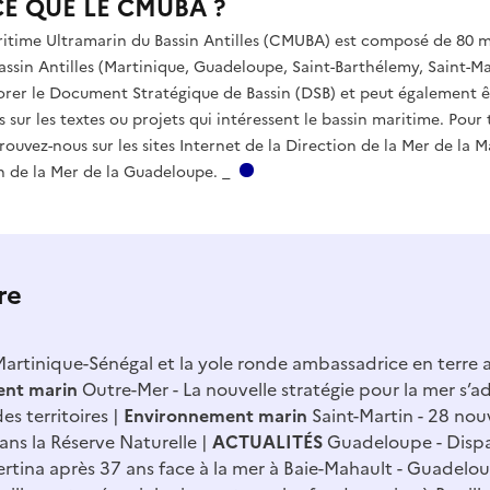
CE QUE LE CMUBA ?
ritime Ultramarin du Bassin Antilles (CMUBA) est composé de 80 
bassin Antilles (Martinique, Guadeloupe, Saint-Barthélemy, Saint-Mart
orer le Document Stratégique de Bassin (DSB) et peut également 
s sur les textes ou projets qui intéressent le bassin maritime. Pour 
ouvez-nous sur les sites Internet de la Direction de la Mer de la M
n de la Mer de la Guadeloupe. _
re
artinique-Sénégal et la yole ronde ambassadrice en terre 
ent marin
Outre-Mer - La nouvelle stratégie pour la mer s’
des territoires
Environnement marin
Saint-Martin - 28 no
ans la Réserve Naturelle
ACTUALITÉS
Guadeloupe - Dispa
ertina après 37 ans face à la mer à Baie-Mahault
-
Guadeloup